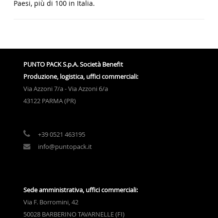
Paesi, più di 100 in Italia.
PUNTO PACK S.p.A. Società Benefit
Produzione, logistica, uffici commerciali:
Via Azzoni 7/a - Via Azzoni 6/a
43122 PARMA (PR)
+39 0521 463195
info@puntopack.it
Sede amministrativa, uffici commerciali:
Via F. Borromini, 42
50028 BARBERINO TAVARNELLE (FI)