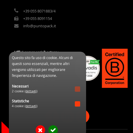
+39 055 8071883/4
+39 055 8091154
info@puntopack.it
Uffici commerciali estero:
Questo sito fa uso di cookie. Alcuni di
3 Cours des Clos Durs
questi sono essenziali, mentre altri
03800 Gannat (France)
vengono utilizzati per migliorare
l’esperienza di navigazione.
+33 04 70 32 08 95
Necessari
commercial@ppifrance.com
2 cookie
(dettagli)
Statistiche
4 cookie
(dettagli)