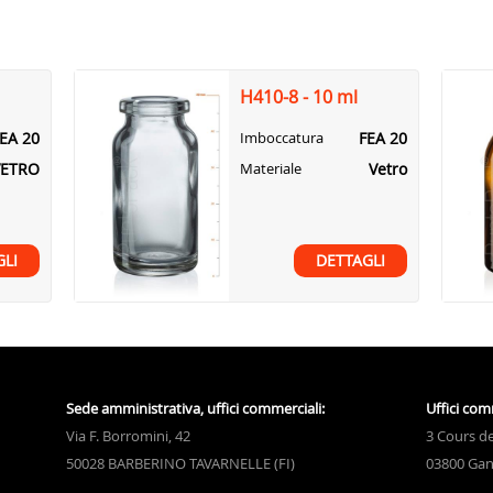
H410-8 - 10 ml
EA 20
FEA 20
Imboccatura
VETRO
Vetro
Materiale
GLI
DETTAGLI
Sede amministrativa, uffici commerciali:
Uffici com
Via F. Borromini, 42
3 Cours de
50028 BARBERINO TAVARNELLE (FI)
03800 Gan