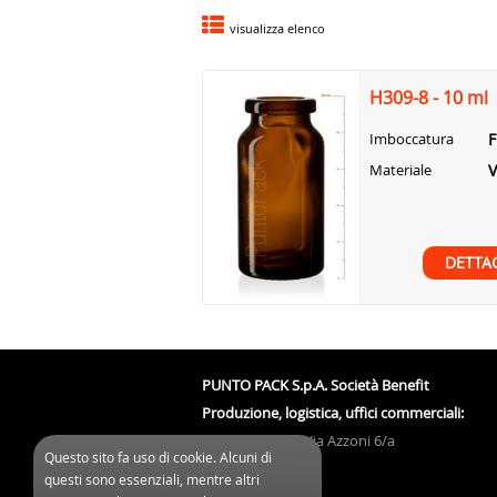
visualizza elenco
H309-8 - 10 ml
F
Imboccatura
Materiale
DETTA
PUNTO PACK S.p.A. Società Benefit
Produzione, logistica, uffici commerciali:
Via Azzoni 7/a - Via Azzoni 6/a
Questo sito fa uso di cookie. Alcuni di
43122 PARMA (PR)
questi sono essenziali, mentre altri