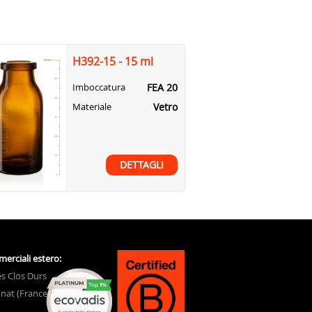
H392-15 - 15 ml
FEA 20
Imboccatura
Vetro
Materiale
DETTAGLI
merciali estero:
s Clos Durs
nat (France)