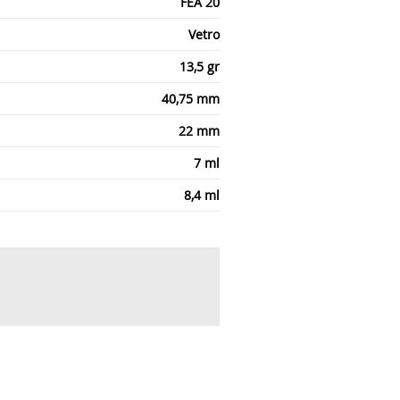
FEA 20
Vetro
13,5 gr
40,75 mm
22 mm
7 ml
8,4 ml