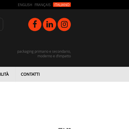
ENGLISH
FRANÇAIS
ITALIANO
packaging primario e secondario,
moderno e d’impatto
LITÀ
CONTATTI