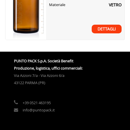
VETRO
Materiale
DETTAGLI
PUNTO PACK S.p.A. Società Benefit
Produzione, logistica, uffici commerciali:
Via Azzoni 7/a - Via Azzoni 6/a
43122 PARMA (PR)
+39 0521 463195
info@puntopack.it