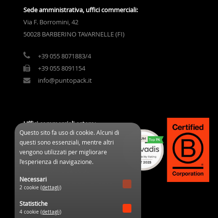
Sede amministrativa, uffici commerciali:
Via F. Borromini, 42
50028 BARBERINO TAVARNELLE (FI)
+39 055 8071883/4
+39 055 8091154
info@puntopack.it
Uffici commerciali estero:
Questo sito fa uso di cookie. Alcuni di
3 Cours des Clos Durs
questi sono essenziali, mentre altri
03800 Gannat (France)
vengono utilizzati per migliorare
l’esperienza di navigazione.
+33 04 70 32 08 95
Necessari
commercial@ppifrance.com
2 cookie
(dettagli)
Statistiche
4 cookie
(dettagli)