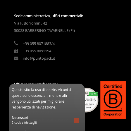
Sede amministrativa, uffici commerciali:
Via F. Borromini, 42
50028 BARBERINO TAVARNELLE (FI)
+39 055 8071883/4
+39 055 8091154
info@puntopack.it
Uffici commerciali estero:
Questo sito fa uso di cookie. Alcuni di
3 Cours des Clos Durs
questi sono essenziali, mentre altri
03800 Gannat (France)
vengono utilizzati per migliorare
l’esperienza di navigazione.
+33 04 70 32 08 95
Necessari
commercial@ppifrance.com
2 cookie
(dettagli)