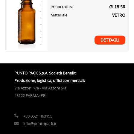
GL18 SR
Imboccatura
VETRO
Materiale
DETTAGLI
PUNTO PACK S.p.A. Società Benefit
Produzione, logistica, uffici commerciali:
Via Azzoni 7/a - Via Azzoni 6/a
43122 PARMA (PR)
+39 0521 463195
info@puntopack.it