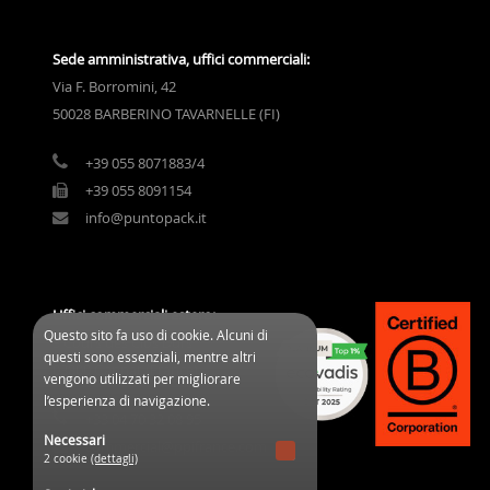
Sede amministrativa, uffici commerciali:
Via F. Borromini, 42
50028 BARBERINO TAVARNELLE (FI)
+39 055 8071883/4
+39 055 8091154
info@puntopack.it
Uffici commerciali estero:
Questo sito fa uso di cookie. Alcuni di
3 Cours des Clos Durs
questi sono essenziali, mentre altri
03800 Gannat (France)
vengono utilizzati per migliorare
l’esperienza di navigazione.
+33 04 70 32 08 95
Necessari
commercial@ppifrance.com
2 cookie
(dettagli)