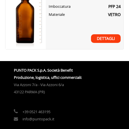
PFP 24
Imboccatura
VETRO
Materiale
DETTAGLI
PUNTO PACK S.p.A. Società Benefit
Produzione, logistica, uffici commerciali:
Via Azzoni 7/a - Via Azzoni 6/a
43122 PARMA (PR)
+39 0521 463195
info@puntopack.it