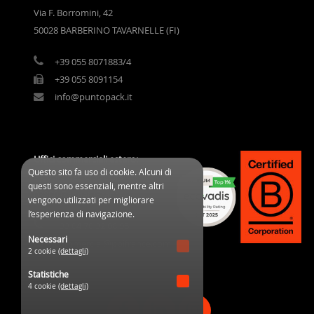
Via F. Borromini, 42
50028 BARBERINO TAVARNELLE (FI)
+39 055 8071883/4
+39 055 8091154
info@puntopack.it
Uffici commerciali estero:
Questo sito fa uso di cookie. Alcuni di
3 Cours des Clos Durs
questi sono essenziali, mentre altri
03800 Gannat (France)
vengono utilizzati per migliorare
l’esperienza di navigazione.
+33 04 70 32 08 95
Necessari
commercial@ppifrance.com
2 cookie
(dettagli)
Statistiche
4 cookie
(dettagli)