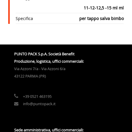
11-12-12,5 -15 ml ml
Specifica
per tappo salva bimbo
PUNTO PACK S.p.A. Società Benefit
Produzione, logistica, uffici commerciali:
Via Azzoni 7/a - Via Azzoni 6/a
43122 PARMA (PR)
+39 0521 463195
info@puntopack.it
Sede amministrativa, uffici commerciali: