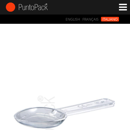
ENGLISH
FRANÇAIS
ITALIANO