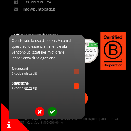
+39 055 8091154
info@puntopack.it
Uffici commerciali estero:
Questo sito fa uso di cookie. Alcuni di
3 Cours des Clos Durs
questi sono essenziali, mentre altri
03800 Gannat (France)
vengono utilizzati per migliorare
l’esperienza di navigazione.
+33 04 70 32 08 95
Necessari
commercial@ppifrance.com
2 cookie
(dettagli)
Statistiche
4 cookie
(dettagli)
© Copyright 2022 - PUNTO PACK S.p.A. Società Benefit - info@puntopack.it - P.Iva
05170190481 - Cap. Soc. € 500.000,00 i.v.