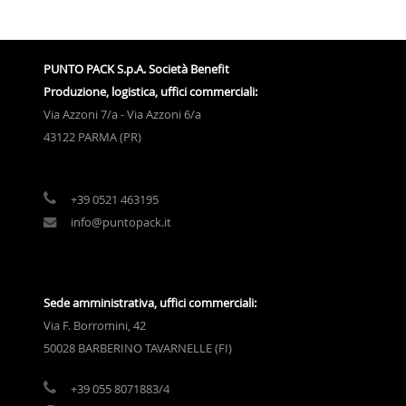
PUNTO PACK S.p.A. Società Benefit
Produzione, logistica, uffici commerciali:
Via Azzoni 7/a - Via Azzoni 6/a
43122 PARMA (PR)
+39 0521 463195
info@puntopack.it
Sede amministrativa, uffici commerciali:
Via F. Borromini, 42
50028 BARBERINO TAVARNELLE (FI)
+39 055 8071883/4