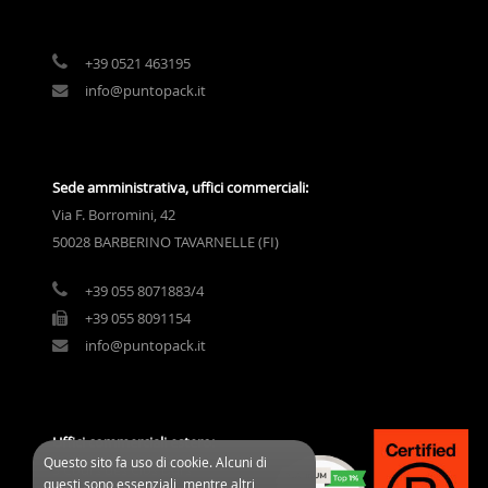
+39 0521 463195
info@puntopack.it
Sede amministrativa, uffici commerciali:
Via F. Borromini, 42
50028 BARBERINO TAVARNELLE (FI)
+39 055 8071883/4
+39 055 8091154
info@puntopack.it
Uffici commerciali estero:
Questo sito fa uso di cookie. Alcuni di
3 Cours des Clos Durs
questi sono essenziali, mentre altri