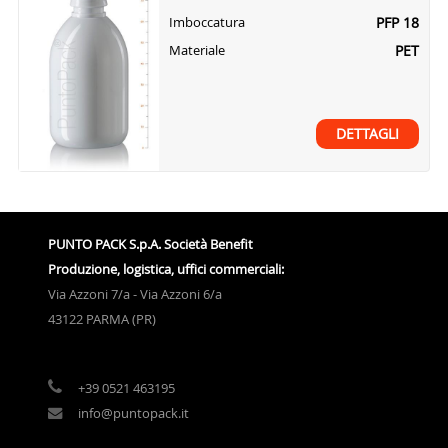
PFP 18
Imboccatura
PET
Materiale
DETTAGLI
PUNTO PACK S.p.A. Società Benefit
Produzione, logistica, uffici commerciali:
Via Azzoni 7/a - Via Azzoni 6/a
43122 PARMA (PR)
+39 0521 463195
info@puntopack.it