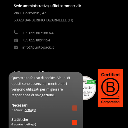
Sede amministrativa, uffici commerciali:
Via F. Borromini, 42
50028 BARBERINO TAVARNELLE (FI)
+39 055 8071883/4
+39 055 8091154
info@puntopack.it
Uffici commerciali estero:
Questo sito fa uso di cookie. Alcuni di
3 Cours des Clos Durs
questi sono essenziali, mentre altri
03800 Gannat (France)
vengono utilizzati per migliorare
l’esperienza di navigazione.
+33 04 70 32 08 95
Necessari
commercial@ppifrance.com
2 cookie
(dettagli)
Statistiche
4 cookie
(dettagli)