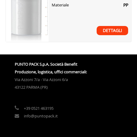
PP
Materiale
DETTAGLI
PUNTO PACK S.p.A. Società Benefit
Produzione, logistica, uffici commerciali:
Via Azzoni 7/a - Via Azzoni 6/a
43122 PARMA (PR)
+39 0521 463195
info@puntopack.it