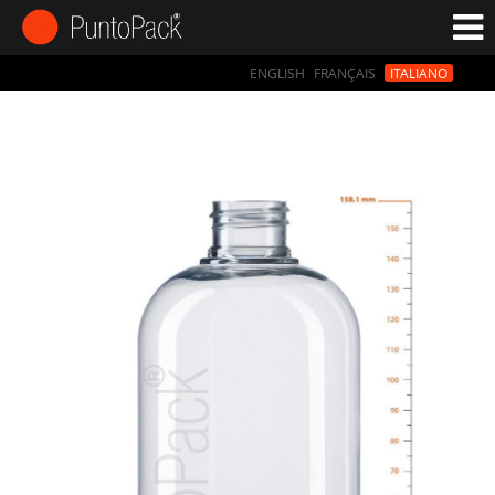
ENGLISH
FRANÇAIS
ITALIANO