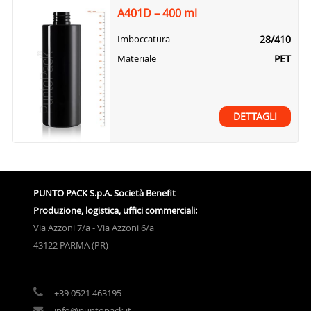
A401D – 400 ml
28/410
Imboccatura
PET
Materiale
DETTAGLI
PUNTO PACK S.p.A. Società Benefit
Produzione, logistica, uffici commerciali:
Via Azzoni 7/a - Via Azzoni 6/a
43122 PARMA (PR)
+39 0521 463195
info@puntopack.it