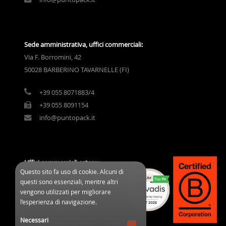
Sede amministrativa, uffici commerciali:
Via F. Borromini, 42
50028 BARBERINO TAVARNELLE (FI)
+39 055 8071883/4
+39 055 8091154
info@puntopack.it
Uffici commerciali estero:
Questo sito fa uso di cookie. Alcuni di
3 Cours des Clos Durs
questi sono essenziali, mentre altri
03800 Gannat (France)
vengono utilizzati per migliorare
l’esperienza di navigazione.
+33 04 70 32 08 95
Necessari
commercial@ppifrance.com