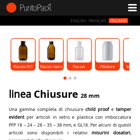
ENGLISH
FRANÇAIS
ITALIANO
Flaconi PET
Flaconi Vetro
Flaconi 
Pilloliere
Monod
Gocce
linea
Chiusure
28 mm
Una gamma completa di chiusure
child proof
e
tamper
evident
per articoli in vetro e plastica con imboccatura
PFP 18 – 24 – 28 – 35 – 38 mm, e GL18. Per alcuni di questi
articoli sono disponibili i relativi
misurini dosatori
,