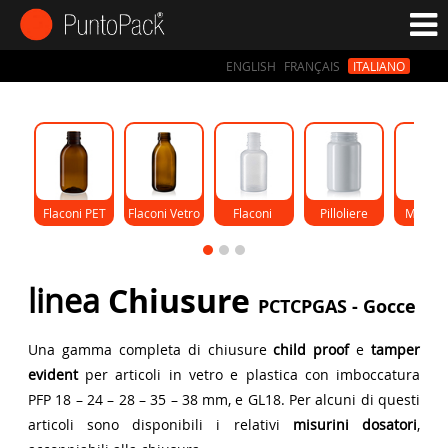
ENGLISH
FRANÇAIS
ITALIANO
Flaconi PET
Flaconi Vetro
Flaconi 
Pilloliere
Monod
Gocce
linea
Chiusure
PCTCPGAS - Gocce
Una gamma completa di chiusure
child proof
e
tamper
evident
per articoli in vetro e plastica con imboccatura
PFP 18 – 24 – 28 – 35 – 38 mm, e GL18. Per alcuni di questi
articoli sono disponibili i relativi
misurini dosatori
,