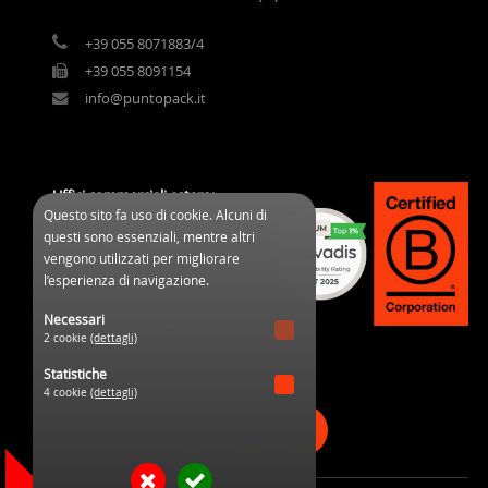
+39 055 8071883/4
+39 055 8091154
info@puntopack.it
Uffici commerciali estero:
Questo sito fa uso di cookie. Alcuni di
3 Cours des Clos Durs
questi sono essenziali, mentre altri
03800 Gannat (France)
vengono utilizzati per migliorare
l’esperienza di navigazione.
+33 04 70 32 08 95
Necessari
commercial@ppifrance.com
2 cookie
(dettagli)
Statistiche
4 cookie
(dettagli)