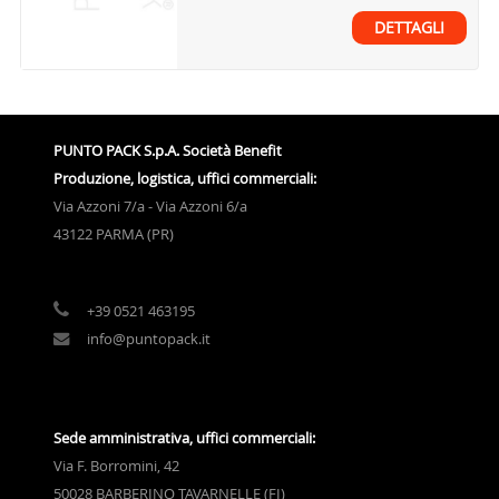
DETTAGLI
PUNTO PACK S.p.A. Società Benefit
Produzione, logistica, uffici commerciali:
Via Azzoni 7/a - Via Azzoni 6/a
43122 PARMA (PR)
+39 0521 463195
info@puntopack.it
Sede amministrativa, uffici commerciali:
Via F. Borromini, 42
50028 BARBERINO TAVARNELLE (FI)