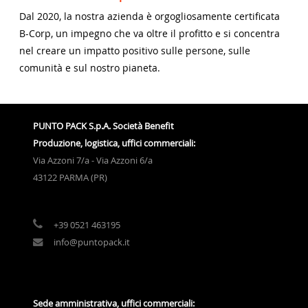
Dal 2020, la nostra azienda è orgogliosamente certificata
B-Corp, un impegno che va oltre il profitto e si concentra
nel creare un impatto positivo sulle persone, sulle
comunità e sul nostro pianeta.
PUNTO PACK S.p.A. Società Benefit
Produzione, logistica, uffici commerciali:
Via Azzoni 7/a - Via Azzoni 6/a
43122 PARMA (PR)
+39 0521 463195
info@puntopack.it
Sede amministrativa, uffici commerciali: