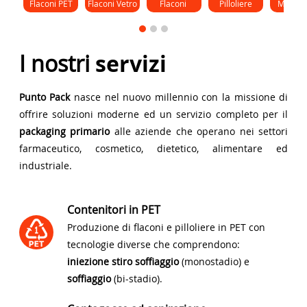
Flaconi PET
Flaconi Vetro
Flaconi 
Pilloliere
Monod
Gocce
I nostri
servizi
Punto Pack
nasce nel nuovo millennio con la missione di
offrire soluzioni moderne ed un servizio completo per il
packaging primario
alle aziende che operano nei settori
farmaceutico, cosmetico, dietetico, alimentare ed
industriale.
Contenitori in PET
Produzione di flaconi e pilloliere in PET con
tecnologie diverse che comprendono:
iniezione stiro soffiaggio
(monostadio) e
soffiaggio
(bi-stadio).