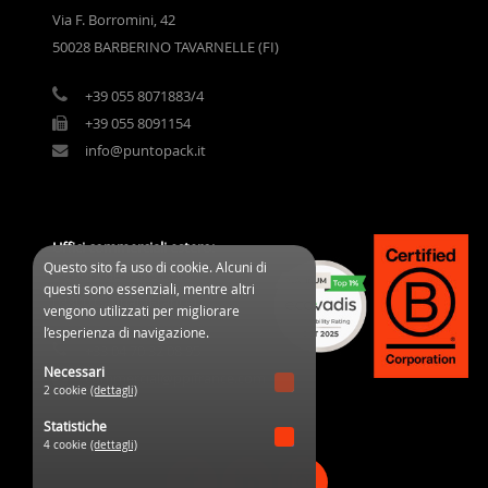
Via F. Borromini, 42
50028 BARBERINO TAVARNELLE (FI)
+39 055 8071883/4
+39 055 8091154
info@puntopack.it
Uffici commerciali estero:
Questo sito fa uso di cookie. Alcuni di
3 Cours des Clos Durs
questi sono essenziali, mentre altri
03800 Gannat (France)
vengono utilizzati per migliorare
l’esperienza di navigazione.
+33 04 70 32 08 95
Necessari
commercial@ppifrance.com
2 cookie
(dettagli)
Statistiche
4 cookie
(dettagli)