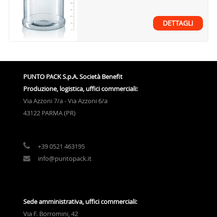
DETTAGLI
PUNTO PACK S.p.A. Società Benefit
Produzione, logistica, uffici commerciali:
Via Azzoni 7/a - Via Azzoni 6/a
43122 PARMA (PR)
+39 0521 463195
info@puntopack.it
Sede amministrativa, uffici commerciali:
Via F. Borromini, 42