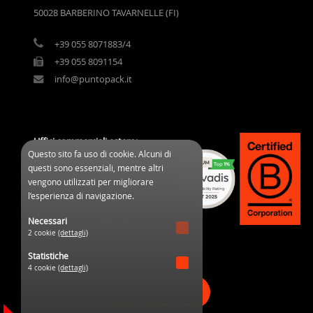
50028 BARBERINO TAVARNELLE (FI)
+39 055 8071883/4
+39 055 8091154
info@puntopack.it
Uffici commerciali estero:
Questo sito fa uso di cookie. Alcuni di
3 Cours des Clos Durs
questi sono essenziali, mentre altri
03800 Gannat (France)
vengono utilizzati per migliorare
l’esperienza di navigazione.
+33 04 70 32 08 95
Necessari
commercial@ppifrance.com
2 cookie
(dettagli)
Statistiche
4 cookie
(dettagli)