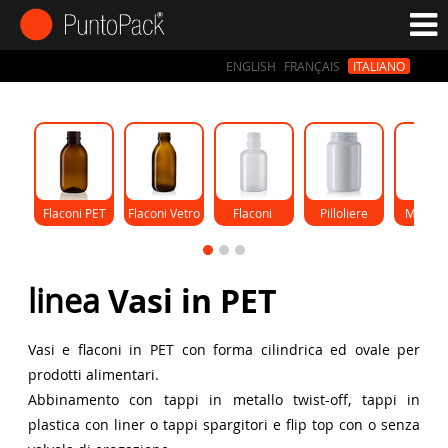
ENGLISH
FRANÇAIS
ITALIANO
Flaconi PET
Flaconi Vetro
Flaconi 
Pilloliere
Monod
Gocce
linea
Vasi in PET
Vasi e flaconi in PET con forma cilindrica ed ovale per
prodotti alimentari.
Abbinamento con tappi in metallo twist-off, tappi in
plastica con liner o tappi spargitori e flip top con o senza